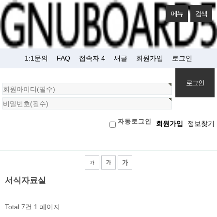
메뉴
검색
1:1문의
FAQ
접속자 4
새글
회원가입
로그인
회
원
로
자동로그인
회원가입
정보찾기
그
인
검색대상
서식자료실
Total 7건
1 페이지