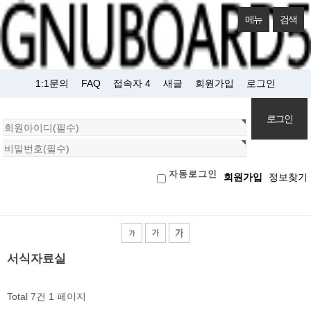
메뉴
검색
1:1문의
FAQ
접속자 4
새글
회원가입
로그인
회
원
로
자동로그인
회원가입
정보찾기
그
인
검색대상
서식자료실
Total 7건
1 페이지