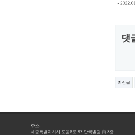
- 202
댓
이전글
주소:
세종특별자치시 도움8로 87 단국빌딩
3층
內