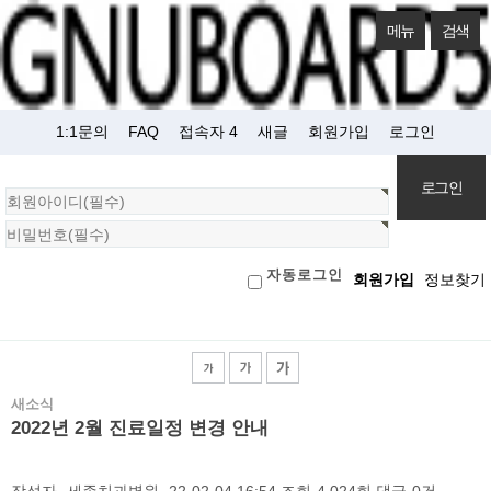
메뉴
검색
1:1문의
FAQ
접속자 4
새글
회원가입
로그인
회
원
로
자동로그인
회원가입
정보찾기
그
인
새소식
2022년 2월 진료일정 변경 안내