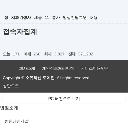
정
치과위생사
세종
11
봉사
임상전담교원
채용
접속자집계
오늘
171
어제
266
최대
3,827
전체
571,292
회사소개
개인정보처리방침
서비스이용약관
Copyright ©
소유하신 도메인.
All rights reserved.
상단으로
PC 버전으로 보기
병원소개
병원장인사말