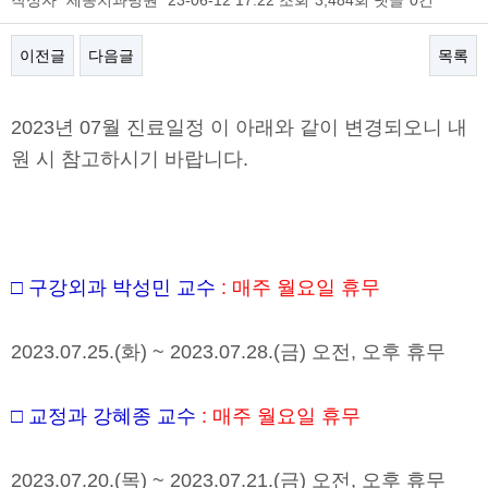
작성자
세종치과병원
23-06-12 17:22
조회
3,484회
댓글
0건
이전글
다음글
목록
본문
2023
년
07
월 진료일정 이 아래와 같이 변경되오니 내
원 시 참고하시기 바랍니다
.
□
구강외과 박성민 교수
:
매주 월요일 휴무
2023.07.25.(
화
) ~ 2023.07.28.(
금
)
오전
,
오후 휴무
□
교정과 강혜종 교수
:
매주 월요일 휴무
2023.07.20.(
목
) ~ 2023.07.21.(
금
)
오전
,
오후 휴무