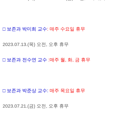
□
보존과 박미희 교수
:
매주 수요일 휴무
2023.07.13.(
목
)
오전
,
오후 휴무
□
보존과 전수연 교수
:
매주 월
,
화
,
금 휴무
□
보존과 박준상 교수
:
매주 목요일 휴무
2023.07.21.(
금
)
오전
,
오후 휴무