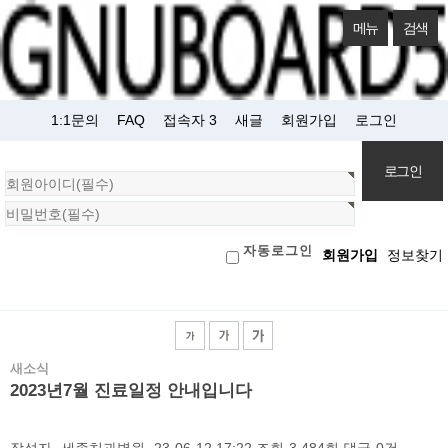
메뉴
검색
1:1문의
FAQ
접속자 3
새글
회원가입
로그인
회
원
로
자동로그인
회원가입
정보찾기
그
인
새소식
2023년7월 진료일정 안내입니다