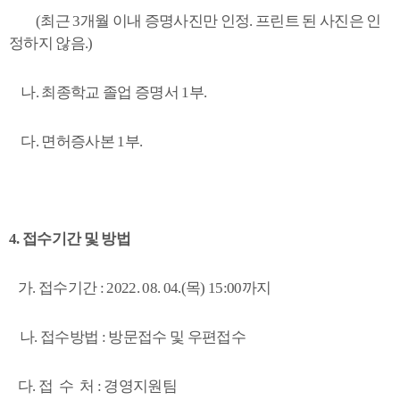
(
최근
3
개월 이내 증명사진만 인정
.
프린트 된 사진은 인
정하지 않음
.)
나
.
최종학교 졸업 증명서
1
부
.
다
.
면허증사본
1
부
.
4.
접수기간 및 방법
가
.
접수기간
: 2022. 08. 04.(목
) 15:00
까지
나
.
접수방법
:
방문접수 및 우편접수
다
.
접 수 처
:
경영지원팀