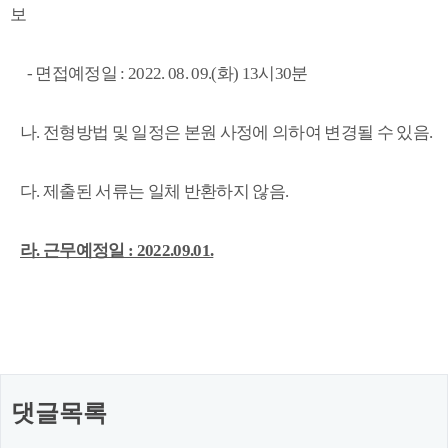
보
-
면접예정일
: 2022. 08. 09.(화
) 13
시
30
분
나
.
전형방법 및 일정은 본원 사정에 의하여 변경될 수 있음
.
다
.
제출된 서류는 일체 반환하지 않음
.
라. 근무예정일 : 2022.09.01.
​
댓글목록