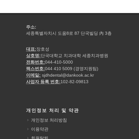
주소:
세종특별자치시 도움8로 87 단국빌딩
3층
內
대표:
장호성
상호명:
단국대학교 치과대학 세종치과병원
전화번호:
044-410-5000
팩스번호:
044 410 5009 (경영지원팀)
이메일:
sjdhdental@dankook.ac.kr
사업자 등록 번호:
102-82-09813
개인정보 처리 및 약관
개인정보 처리방침
이용약관
회원탈퇴