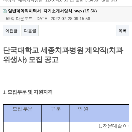
작성자
세종치과병원
22-07-28 09:15
조회
3,345회
댓글
0건
일반계약직이력서_자기소개서양식.hwp
(15.5K)
59회 다운로드
DATE : 2022-07-28 09:15:56
이전글
다음글
목록
본문
단국대학교 세종치과병원 계약직
(
치과
위생사
)
모집 공고
1.
모집부문 및 지원자격
모집 부문
구 분
인 원
1.
전문대졸 이상