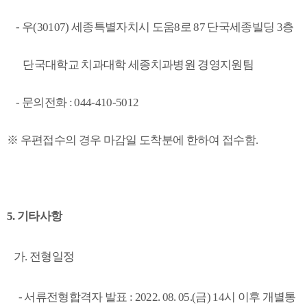
-
우
(30107)
세종특별자치시 도움
8
로
87
단국세종빌딩
3
층
단국대학교 치과대학 세종치과병원 경영지원팀
-
문의전화
: 044-410-5012
※
우편접수의 경우 마감일 도착분에 한하여 접수함
.
5.
기타사항
가
.
전형일정
-
서류전형합격자 발표
: 2022. 08. 05.(금
) 14
시 이후 개별통