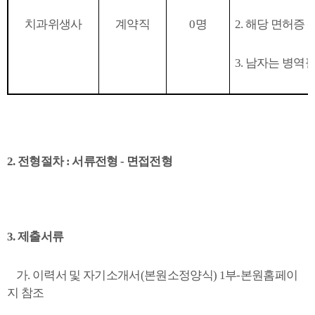
치과위생사
계약직
0
명
2.
해당 면허증 
3.
남자는 병역필
2.
전형절차
:
서류전형
-
면접전형
3.
제출서류
가
.
이력서 및 자기소개서
(
본원소정양식
) 1
부
-
본원홈페이
지 참조