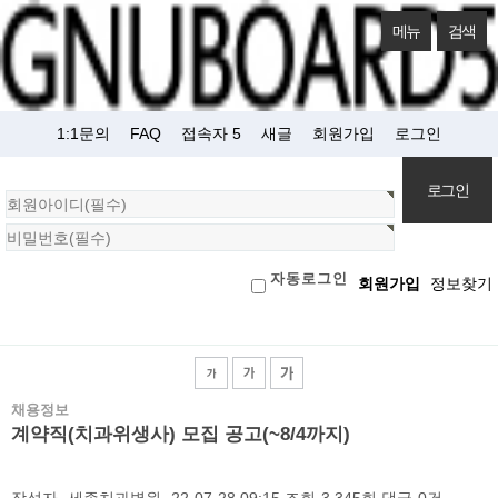
메뉴
검색
1:1문의
FAQ
접속자 5
새글
회원가입
로그인
회
원
로
자동로그인
회원가입
정보찾기
그
인
채용정보
계약직(치과위생사) 모집 공고(~8/4까지)