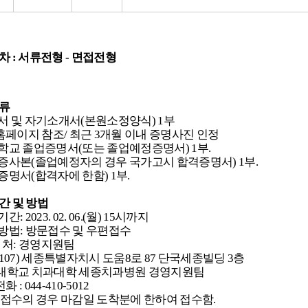
절차
:
서류전형
-
면접전형
류
서 및 자기소개서
(
본원소정양식
) 1
부
홈페이지 참조
/
최근
3
개월 이내 증명사진 인정
학교 졸업증명서(또는 졸업예정증명서)
1
부
.
증사본(졸업예정자의 경우 국가고시 합격증명서)
1
부
.
증명서(합격자에 한함)
1
부
.
간 및 방법
기간
: 2023. 02. 06.(월
) 15시
까지
방법
:
방문접수 및 우편접수
 처
:
경영지원팀
107)
세종특별자치시 도움
8
로
87
단국세종빌딩
3
층
교 치과대학 세종치과병원 경영지원팀
전화
: 044-410-5012
접수의 경우 마감일 도착분에 한하여 접수함
.