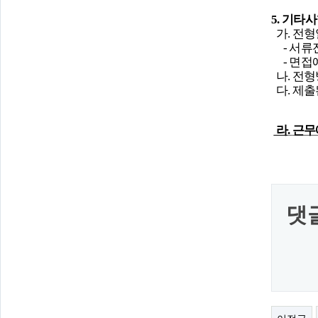
5.
기타사
가
.
전형
-
서류
-
면접
나
.
전형
다
.
제출
라
.
근무
댓