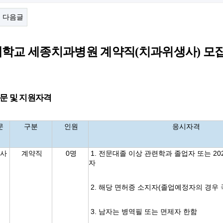
다음글
학교 세종치과병원 계약직
(
치과위생사
)
모집
문 및 지원자격
문
구분
인원
응시자격
사
계약직
0명
1. 전문대졸 이상 관련학과 졸업자 또는 20
자
2. 해당 면허증 소지자(졸업예정자의 경우
3. 남자는 병역필 또는 면제자 한함