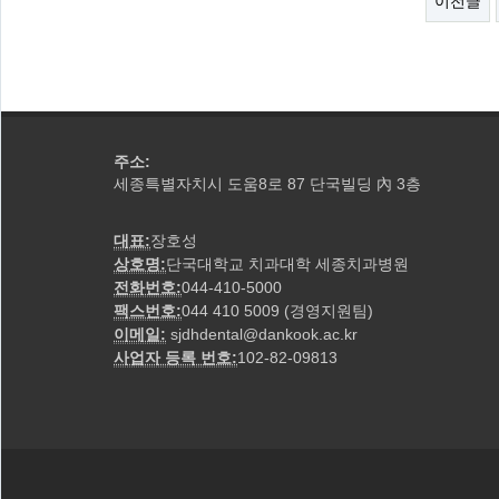
이전글
주소:
세종특별자치시 도움8로 87 단국빌딩
3층
內
대표:
장호성
상호명:
단국대학교 치과대학 세종치과병원
전화번호:
044-410-5000
팩스번호:
044 410 5009 (경영지원팀)
이메일:
sjdhdental@dankook.ac.kr
사업자 등록 번호:
102-82-09813