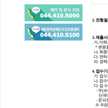
2.
전형
3.
제출서
가.
이력
*
본원
나
.
최종
다
.
면허
라
.
경력
4.
접수기
가
.
접수
나
.
접수
다
.
접 수
-
우
(30
단국대학
-
문의
※
우편