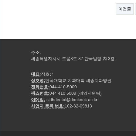
이전글
주소:
세종특별자치시 도움8로 87 단국빌딩
3층
內
대표:
장호성
상호명:
단국대학교 치과대학 세종치과병원
전화번호:
044-410-5000
팩스번호:
044 410 5009 (경영지원팀)
이메일:
sjdhdental@dankook.ac.kr
사업자 등록 번호:
102-82-09813