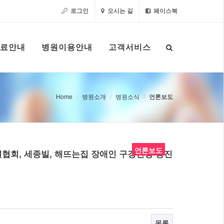
로그인
오시는 길
페이스북
료안내
병원이용안내
고객서비스
Home
병원소개
병원소식
언론보도
언론보도
회, 세종빌, 해뜨는집 장애인 구강건강 증진
목록