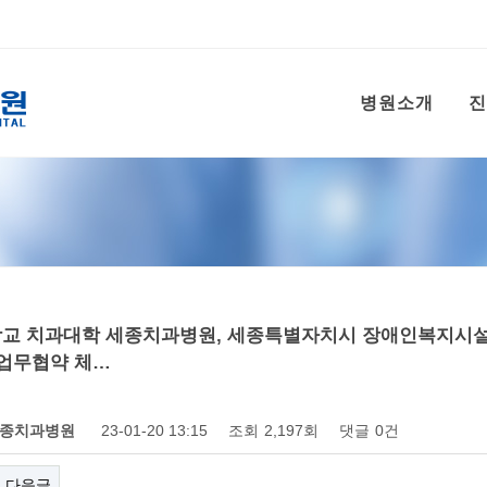
병원소개
진
교 치과대학 세종치과병원, 세종특별자치시 장애인복지시설협
 업무협약 체…
종치과병원
23-01-20 13:15
조회
2,197회
댓글
0건
다음글