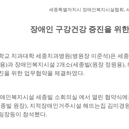
세종특별자치시 장애인복지시설협회
,
장애인 구강건강 증진을 위한
학교 치과대학 세종치과병원
(
병원장 이준석
)
은 세
원용
)
과 장애인복지시설
2
개소
(
세종빌
(
원장 정원용
),
진을 위한 업무협약을 체결하였다
.
장애인복지시설 세종빌 소회의실 에서 열린 협약식
종빌 원장
),
지적장애인거주시설 해뜨는집 김미경
팀장등이 참석했다
.