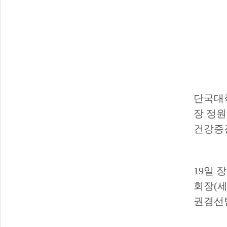
단국대
장 정
건강증
19
일 
회장
(
세
권경선