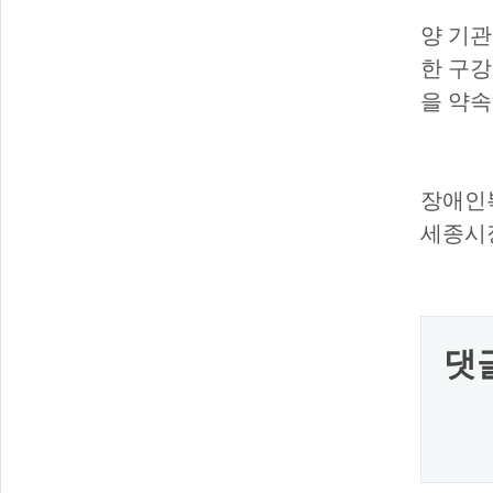
양 기
한 구
을 약
장애인
세종시
댓