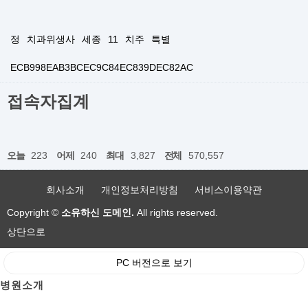
정
치과위생사
세종
11
치주
특별
ECB998EAB3BCEC9C84EC839DEC82AC
접속자집계
오늘
223
어제
240
최대
3,827
전체
570,557
회사소개
개인정보처리방침
서비스이용약관
Copyright ©
소유하신 도메인.
All rights reserved.
상단으로
PC 버전으로 보기
병원소개