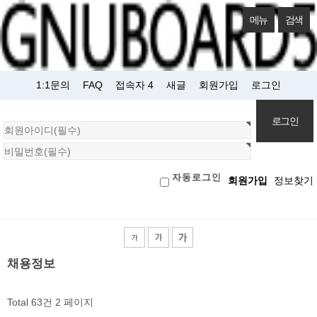
메뉴
검색
1:1문의
FAQ
접속자 4
새글
회원가입
로그인
회
원
로
자동로그인
회원가입
정보찾기
그
인
검색대상
채용정보
Total 63건
2 페이지