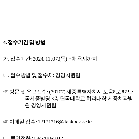
4.
접수기간 및 방법
가
.
접수기간
: 2024. 11. 07.(목
) ~
채용시까지
나
.
접수방법 및 접수처
:
경영지원팀
☞
방문 및 우편접수
: (30107)
세종특별자치시 도움
8
로
87
단
국세종빌딩
3
층 단국대학교 치과대학 세종치과병
원 경영지원팀
☞
이메일 접수
:
12171216@dankook.ac.kr
다
.
문의전화
: 044-410-5012