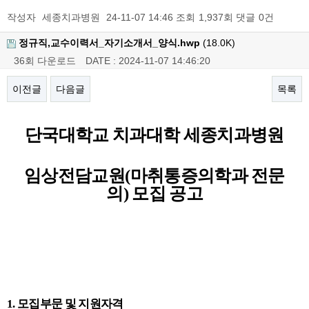
작성자
세종치과병원
24-11-07 14:46
조회
1,937회
댓글
0건
정규직,교수이력서_자기소개서_양식.hwp
(18.0K)
36회 다운로드
DATE : 2024-11-07 14:46:20
이전글
다음글
목록
본문
단국대학교 치과대학 세종치과병원
임상전담교원
(
마취통증의학과 전문
의
)
모집 공고
1.
모집부문 및 지원자격