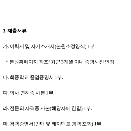
3.
제출서류
가
.
이력서 및 자기소개서
(
본원소정양식
) 1
부
*
본원홈페이지 참조
/
최근
3
개월 이내 증명사진 인정
나
.
최종학교 졸업증명서
1
부
.
다
.
의사 면허증 사본
1
부
.
라
.
전문의 자격증 사본
(
해당자에 한함
) 1
부
.
마
.
경력증명서
(
인턴 및 레지던트 경력 포함
) 1
부
.