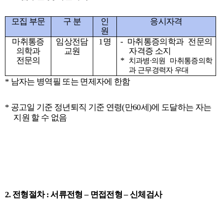
모집 부문
구 분
인
응시자격
원
마취통증
임상전담
1
명
-
마취통증의학과 전문의
의학과
교원
자격증 소지
전문의
*
치과병
∙
의원 마취통증의학
과 근무경력자 우대
*
남자는 병역필 또는 면제자에 한함
*
공고일 기준 정년퇴직 기준 연령
(
만
60
세
)
에 도달하는 자는
지원 할 수 없음
2.
전형절차
:
서류전형
–
면접전형
–
신체검사