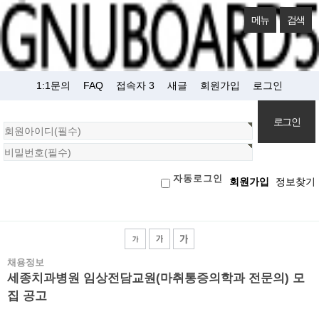
메뉴
검색
1:1문의
FAQ
접속자 3
새글
회원가입
로그인
회
원
로
자동로그인
회원가입
정보찾기
그
인
채용정보
세종치과병원 임상전담교원(마취통증의학과 전문의) 모
집 공고