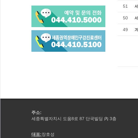
51
50
49
계
주소:
세종특별자치시 도움8로 87 단국빌딩
3층
內
대표:
장호성